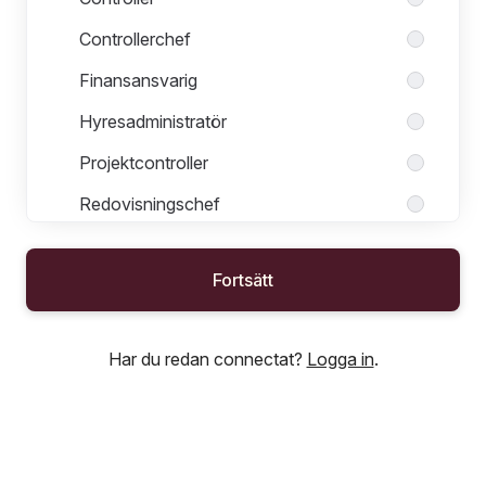
Controllerchef
Finansansvarig
Hyresadministratör
Projektcontroller
Redovisningschef
Redovisningsekonom
Fortsätt
Förvaltning
Har du redan connectat?
Logga in
.
HR
Marknad, kommunikation & hållbarhet