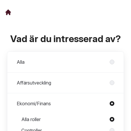
Vad är du intresserad av?
Avdelningar
Alla
Affärsutveckling
Ekonomi/Finans
Roller i Ekonomi/Finans
Alla roller
Controller