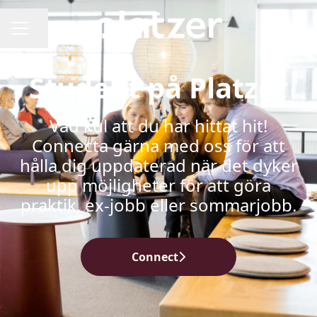
Dela sidan
KARRIÄRMENY
Student på Platzer
Vad kul att du har hittat hit!
Connecta gärna med oss för att
hålla dig uppdaterad när det dyker
upp möjligheter för att göra
praktik, ex-jobb eller sommarjobb.
Connect