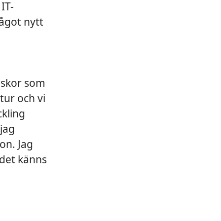
IT-
ågot nytt
niskor som
tur och vi
ckling
 jag
on. Jag
det känns