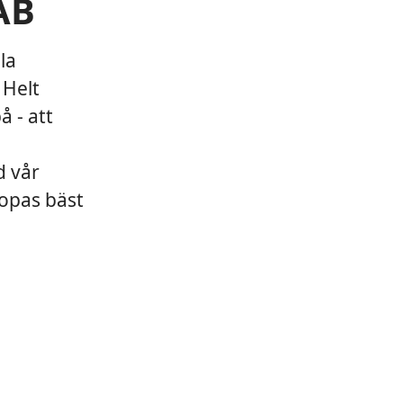
AB
la
 Helt
å - att
d vår
ropas bäst