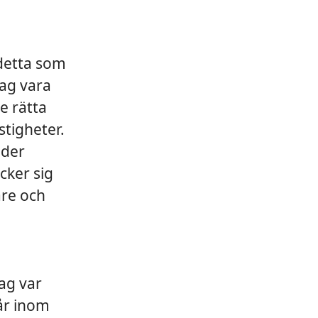
 detta som
jag vara
e rätta
stigheter.
nder
cker sig
are och
ag var
 år inom