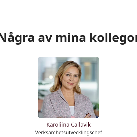
Några av mina kollego
Karoliina Callavik
Verksamhetsutvecklingschef