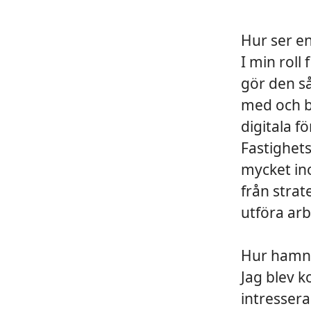
Hur ser en
I min roll
gör den så
med och bi
digitala f
Fastighet
mycket in
från strat
utföra arb
Hur hamna
Jag blev 
intressera