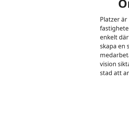
O
Platzer ä
fastighete
enkelt därf
skapa en s
medarbeta
vision sik
stad att ar