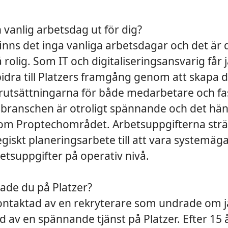
 vanlig arbetsdag ut för dig?
 finns det inga vanliga arbetsdagar och det är
 rolig. Som IT och digitaliseringsansvarig får 
dra till Platzers framgång genom att skapa d
örutsättningarna för både medarbetare och fa
sbranschen är otroligt spännande och det hä
om Proptechområdet. Arbetsuppgifterna strä
egiskt planeringsarbete till att vara systemäg
etsuppgifter på operativ nivå.
de du på Platzer?
kontaktad av en rekryterare som undrade om j
d av en spännande tjänst på Platzer. Efter 15